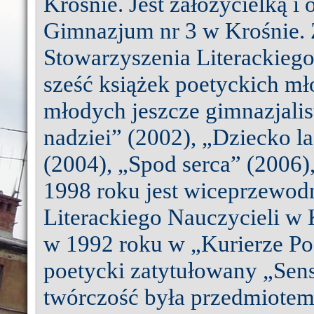
Krośnie. Jest założycielką 
Gimnazjum nr 3 w Krośnie. Z
Stowarzyszenia Literackiego
sześć książek poetyckich m
młodych jeszcze gimnazjalist
nadziei” (2002), „Dziecko l
(2004), „Spod serca” (2006)
1998 roku jest wiceprzewod
Literackiego Nauczycieli w 
w 1992 roku w „Kurierze Po
poetycki zatytułowany „Sens
twórczość była przedmiotem